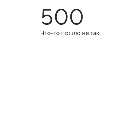
500
Что-то пошло не так