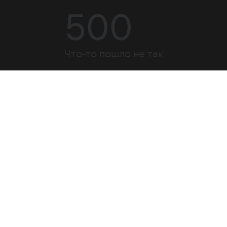
500
Что-то пошло не так