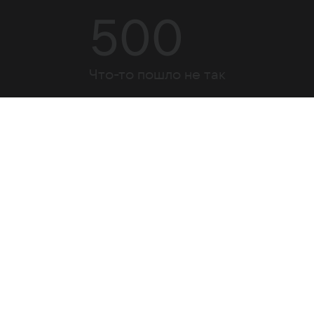
500
Что-то пошло не так