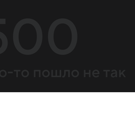
500
о-то пошло не так