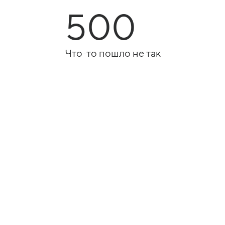
500
Что-то пошло не так