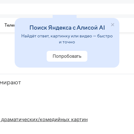
Телепрограмма
Звезды
Поиск Яндекса с Алисой AI
Найдёт ответ, картинку или видео — быстро
и точно
Попробовать
умирают
 драматических/комедийных картин