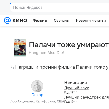
Поиск Яндекса
Фильмы
Сериалы
Новости и статьи
Палачи тоже умирают
Hangmen Also Die!
Награды и премии фильма Палачи тоже 
Номинации
Лучший звук
Год: 1944
Оскар
Лучший саундтрек для
Лос-Анджелес, Калифорния, США
Год: 1944