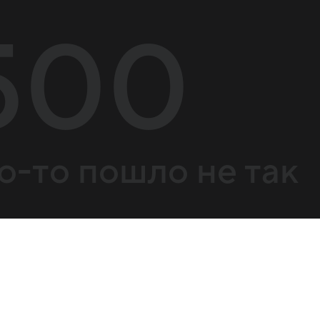
500
о-то пошло не так