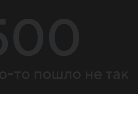
500
о-то пошло не так