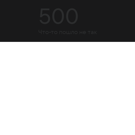
500
Что-то пошло не так