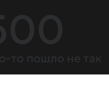
500
о-то пошло не так