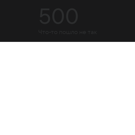
500
Что-то пошло не так