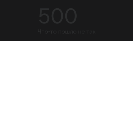
500
Что-то пошло не так