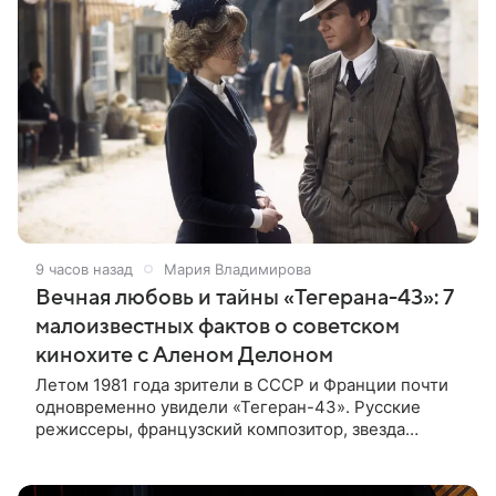
9 часов назад
Мария Владимирова
Вечная любовь и тайны «Тегерана-43»: 7
малоизвестных фактов о советском
кинохите с Аленом Делоном
Летом 1981 года зрители в СССР и Франции почти
одновременно увидели «Тегеран-43». Русские
режиссеры, французский композитор, звезда
мирового кино Ален Делон и история о любви на
фоне шпионских страстей —