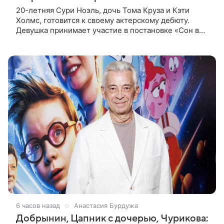
20-летняя Сури Ноэль, дочь Тома Круза и Кэти
Холмс, готовится к своему актерскому дебюту.
Девушка принимает участие в постановке «Сон в
летнюю ночь» по пьесе Уильяма Шекспира. В сети
появились фотографии с
6 часов назад
Анастасия Бурдужа
Добрынин, Цапник с дочерью, Чурикова: