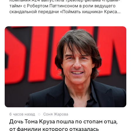
тайм» с Робертом Паттинсоном в роли ведущего
скандальной передачи «Поймать хищника» Криса
Хансена. Психологический триллер расскажет о
пути Хансена к славе. В 2004
6 часов назад
Соня Жарова
Дочь Тома Круза пошла по стопам отца,
от фамилии которого отказалась