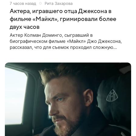
7 часов назад
Рита Захарова
Актера, игравшего отца Джексона в
фильме «Майкл», гримировали более
двух часов
Актер Колман Доминго, сыгравший в
биографическом фильме «Майкл» Джо Джексона,
рассказал, что для съемок проходил сложную
процедуру грима. Об этом актер поделился в
передаче «Ночное шоу с Джимми Фэллоном»,