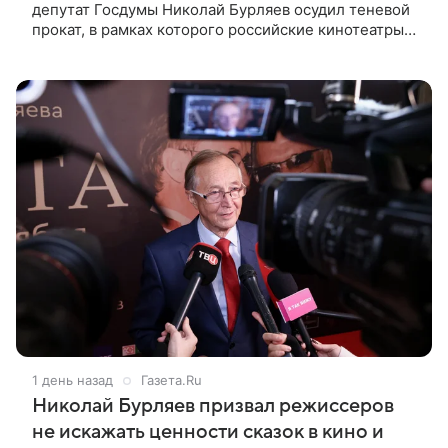
депутат Госдумы Николай Бурляев осудил теневой
прокат, в рамках которого российские кинотеатры
показывают западные фильмы. Своим мнением он
поделился с ТАСС,
1 день назад
Газета.Ru
Николай Бурляев призвал режиссеров
не искажать ценности сказок в кино и