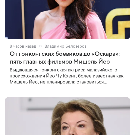
8 часов назад
Владимир Белозеров
От гонконгских боевиков до «Оскара»:
пять главных фильмов Мишель Йео
Выдающаяся гонконгская актриса малазийского
происхождения Йео Чу Кхенг, более известная как
Мишель Йео, не планировала становиться
кинозвездой. С детства она увлекалась танцами,
занималась классическим балетом,