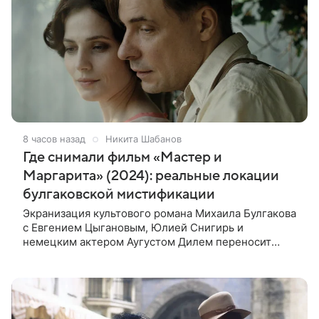
8 часов назад
Никита Шабанов
Где снимали фильм «Мастер и
Маргарита» (2024): реальные локации
булгаковской мистификации
Экранизация культового романа Михаила Булгакова
с Евгением Цыгановым, Юлией Снигирь и
немецким актером Аугустом Дилем переносит
зрителей в мистический мир, где история любви
переплетается с фантастикой и