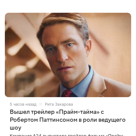
пришлись на Северную Америку — сообщает
Variety. Картина уже стала самым
5 часов назад
Рита Захарова
Вышел трейлер «Прайм-тайма» с
Робертом Паттинсоном в роли ведущего
шоу
Компания A24 выпустила трейлер фильма «Прайм-