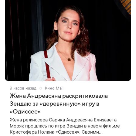
9 часов назад
Кино Mail
Жена Андреасяна раскритиковала
Зендаю за «деревянную» игру в
«Одиссее»
Жена режиссера Сарика Андреасяна Елизавета
Моряк прошлась по игре Зендаи в новом фильме
Кристофера Нолана «Одиссея». Своими