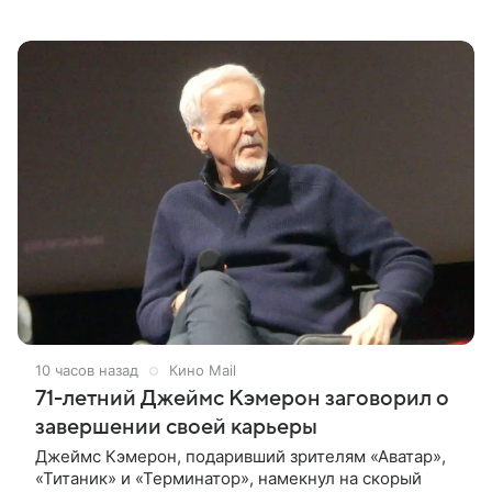
впечатлениями она поделилась в соцсети, записав
шуточный ролик, где спародировала
10 часов назад
Кино Mail
71-летний Джеймс Кэмерон заговорил о
завершении своей карьеры
Джеймс Кэмерон, подаривший зрителям «Аватар»,
«Титаник» и «Терминатор», намекнул на скорый