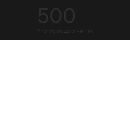
500
Что-то пошло не так