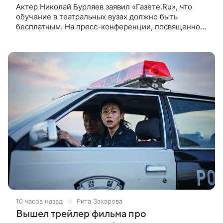
Актер Николай Бурляев заявил «Газете.Ru», что
обучение в театральных вузах должно быть
бесплатным. На пресс-конференции, посвященной
запуску Творческой Лаборатории ON Lab от
холдинга ON Медиа и Театра
10 часов назад
Рита Захарова
Вышел трейлер фильма про