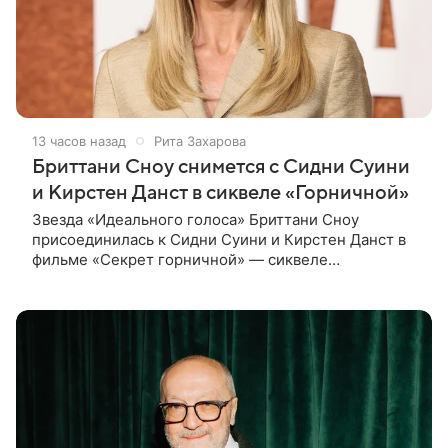
13 часов назад
Рита Захарова
Бриттани Сноу снимется с Сидни Суини
и Кирстен Данст в сиквеле «Горничной»
Звезда «Идеального голоса» Бриттани Сноу
присоединилась к Сидни Суини и Кирстен Данст в
фильме «Секрет горничной» — сиквеле
прошлогоднего кассового хита «Горничная».
Подробности о ее героине по имени Мэрибет