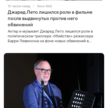
10 часов назад
Кино Mail
Джаред Лето лишился роли в фильме
после выдвинутых против него
обвинений
Актер и музыкант Джаред Лето лишился роли в
политическом триллере «Убийство» режиссера
Барри Левинсона на фоне новых обвинений в
сексуальном насилии. Об этом сообщили
источники, близкие к производству фильма, в