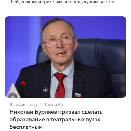
Шей, знакомая зрителям по предыдущим частям
серии, а также Амелия Ив, Мейзи Ричардсон-
Селлерс и Сэм Спруэлл.
10 часов назад
Газета.Ru
Николай Бурляев призвал сделать
образование в театральных вузах
бесплатным