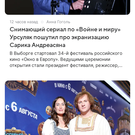
12 часов назад
Анна Гоголь
Снимающий сериал по «Войне и миру»
Урсуляк пошутил про экранизацию
Сарика Андреасяна
В Выборге стартовал 34-й фестиваль российского
кино «Окно в Европу». Ведущими церемонии
открытия стали президент фестиваля, режиссер,
сценарист и продюсер Сергей Урсуляк и актриса
Анна Завтур. Представляя свою