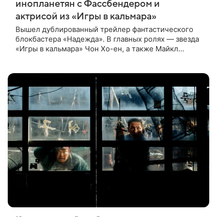
инопланетян с Фассбендером и
актрисой из «Игры в кальмара»
Вышел дублированный трейлер фантастического
блокбастера «Надежда». В главных ролях — звезда
«Игры в кальмара» Чон Хо-ен, а также Майкл
Фассбендер и Алисия Викандер. Сюжет
разворачивается вокруг находки, которую