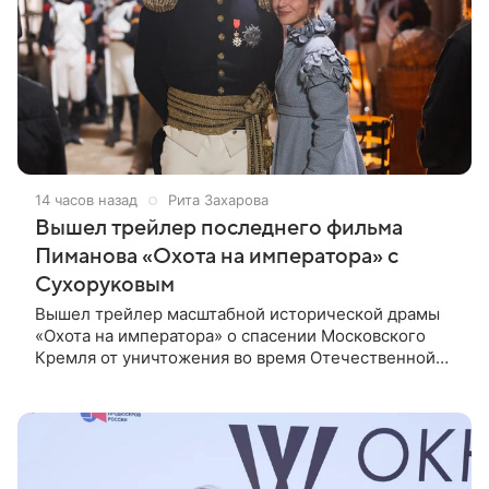
14 часов назад
Рита Захарова
Вышел трейлер последнего фильма
Пиманова «Охота на императора» с
Сухоруковым
Вышел трейлер масштабной исторической драмы
«Охота на императора» о спасении Московского
Кремля от уничтожения во время Отечественной
войны 1812 года. Фильм стал последней
режиссерской работой Алексея Пиманова.