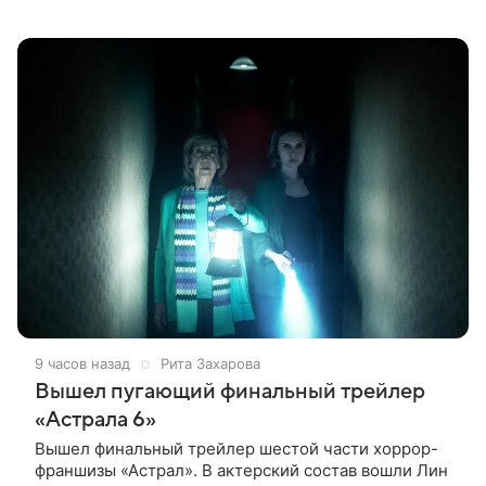
Брендану Фрейзеру и Рэйчел Вайс в новом фильме,
сообщает Deadline. Зрители
9 часов назад
Рита Захарова
Вышел пугающий финальный трейлер
«Астрала 6»
Вышел финальный трейлер шестой части хоррор-
франшизы «Астрал». В актерский состав вошли Лин