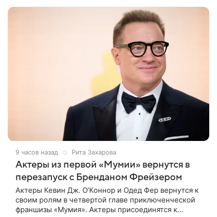
пролетариата. Кинотеатры приносили в
9 часов назад
Рита Захарова
Актеры из первой «Мумии» вернутся в
перезапуск с Бренданом Фрейзером
Актеры Кевин Дж. О’Коннор и Одед Фер вернутся к
своим ролям в четвертой главе приключенческой
франшизы «Мумия». Актеры присоединятся к