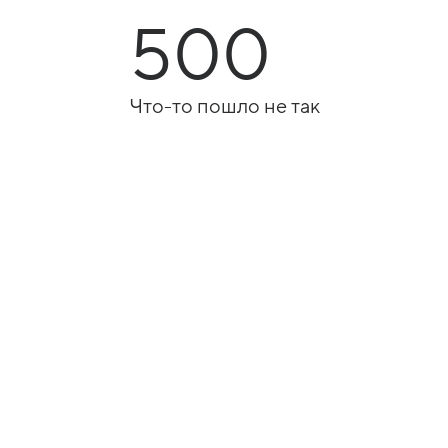
500
Что-то пошло не так