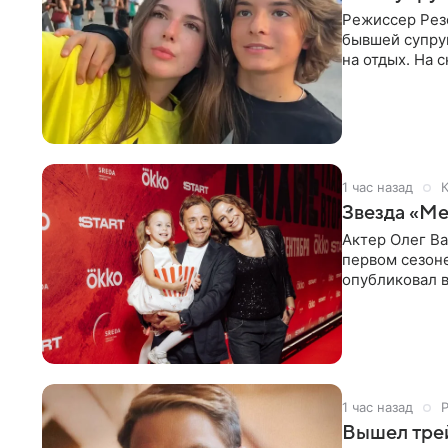
Режиссер Рез
бывшей супру
на отдых. На 
стадионом. В 
1 час назад
К
Звезда «Ме
Актер Олег В
первом сезон
опубликовал 
сделанный во
1 час назад
Вышел тре