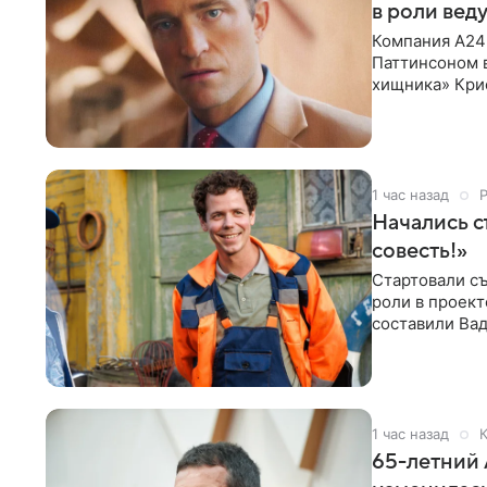
в роли вед
Компания A24
Паттинсоном 
хищника» Кри
Хансена к сла
1 час назад
Начались с
совесть!»
Стартовали съ
роли в проек
составили Вад
Светлана
1 час назад
К
65-летний 