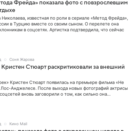
тода Фрейда» показала фото с повзрослевшим
тдыхе
 Николаева, известная по роли в сериале «Метод Фрейда»,
ссии в Турцию вместе со своим сыном. О перелете она
клонникам в соцсетях. Артистка подтвердила, что сейчас
д
Соня Жарова
 Кристен Стюарт раскритиковали за внешний
рек» Кристен Стюарт появилась на премьере фильма «Не
в Лос-Анджелесе. После выхода новых фотографий актрисы
соцсетей вновь заговорили о том, как сильно она
о
д
Кино Mail