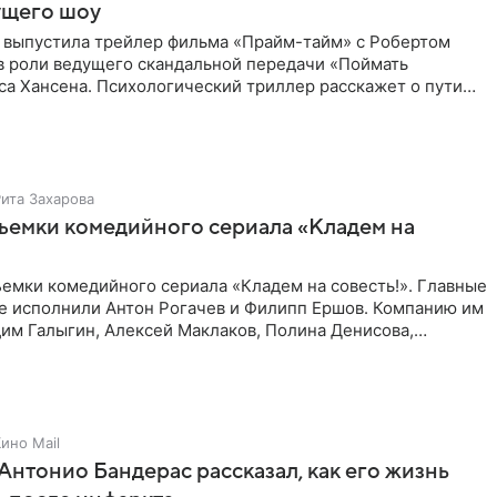
ущего шоу
 выпустила трейлер фильма «Прайм-тайм» с Робертом
в роли ведущего скандальной передачи «Поймать
са Хансена. Психологический триллер расскажет о пути
ве. В 2004
Рита Захарова
ъемки комедийного сериала «Кладем на
емки комедийного сериала «Кладем на совесть!». Главные
те исполнили Антон Рогачев и Филипп Ершов. Компанию им
им Галыгин, Алексей Маклаков, Полина Денисова,
ино Mail
Антонио Бандерас рассказал, как его жизнь