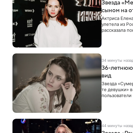
Звезда «Ме
сыном на о
Актриса Елена
улетела из Ро
рассказала по
34 минуты наза
36-летнюю
вид
Звезда «Суме
те девушки» 
пользователи 
изменилась с
44 минуты наза