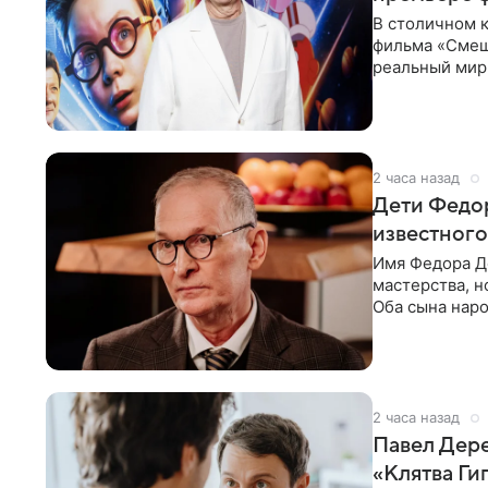
В столичном к
фильма «Смеш
реальный мир
Фантастическ
2 часа назад
Дети Федор
известного
Имя Федора Д
мастерства, н
Оба сына наро
признания и с
2 часа назад
Павел Дере
«Клятва Ги