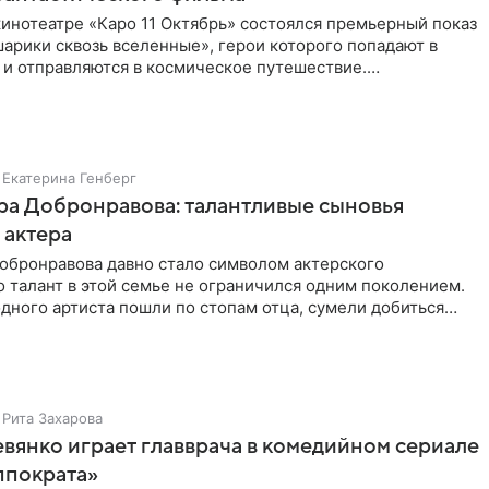
инотеатре «Каро 11 Октябрь» состоялся премьерный показ
арики сквозь вселенные», герои которого попадают в
 и отправляются в космическое путешествие.
ую картину
Екатерина Генберг
а Добронравова: талантливые сыновья
 актера
обронравова давно стало символом актерского
о талант в этой семье не ограничился одним поколением.
дного артиста пошли по стопам отца, сумели добиться
егодня
Рита Захарова
вянко играет главврача в комедийном сериале
ппократа»