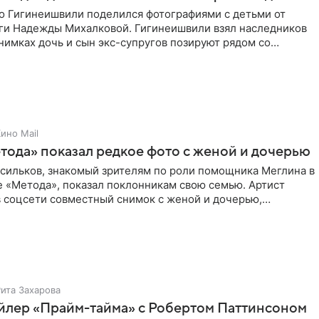
о Гигинеишвили поделился фотографиями с детьми от
ги Надежды Михалковой. Гигинеишвили взял наследников
снимках дочь и сын экс-супругов позируют рядом со
поездке
ино Mail
тода» показал редкое фото с женой и дочерью
асильков, знакомый зрителям по роли помощника Меглина в
е «Метода», показал поклонникам свою семью. Артист
в соцсети совместный снимок с женой и дочерью,
 время
Рита Захарова
йлер «Прайм-тайма» с Робертом Паттинсоном