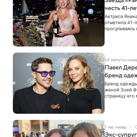
Звезда «Ра
честь 41-л
Актриса Янина
отметила 41-л
прогуливаясь 
полупрозрачн
54 минуты наза
Павел Дере
бренд оде
Бренд одежды 
женой Зоей Фу
страницу его 
восстановить.
1 час назад
Экс-супруг