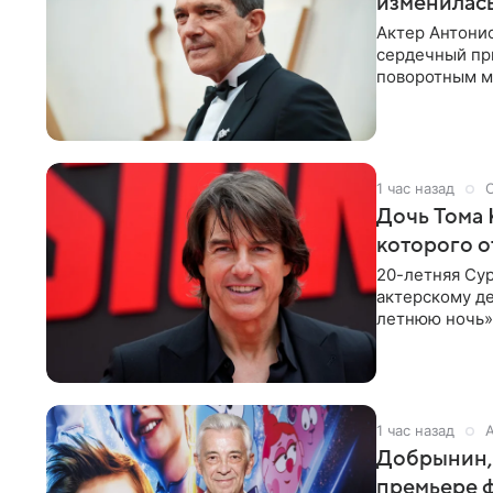
изменилась
Актер Антонио
сердечный при
поворотным мо
лучшим
1 час назад
Дочь Тома 
которого о
20-летняя Сур
актерскому де
летнюю ночь» 
с
1 час назад
Добрынин, 
премьере 