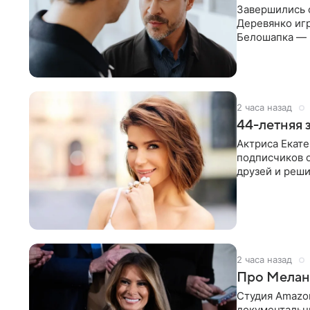
Завершились 
Деревянко игр
Белошапка — 
гениальности
2 часа назад
44-летняя 
Актриса Екате
подписчиков о
друзей и реши
после
2 часа назад
Про Мелан
Студия Amazo
документальн