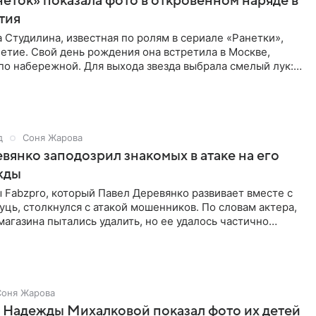
неток» показала фото в откровенном наряде в
етия
 Студилина, известная по ролям в сериале «Ранетки»,
етие. Свой день рождения она встретила в Москве,
по набережной. Для выхода звезда выбрала смелый лук:
ое
д
Соня Жарова
вянко заподозрил знакомых в атаке на его
жды
Fabzpro, который Павел Деревянко развивает вместе с
ць, столкнулся с атакой мошенников. По словам актера,
магазина пытались удалить, но ее удалось частично
Соня Жарова
 Надежды Михалковой показал фото их детей