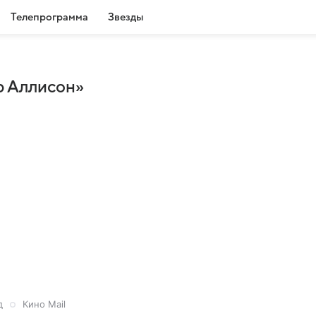
Телепрограмма
Звезды
р Аллисон»
д
Кино Mail