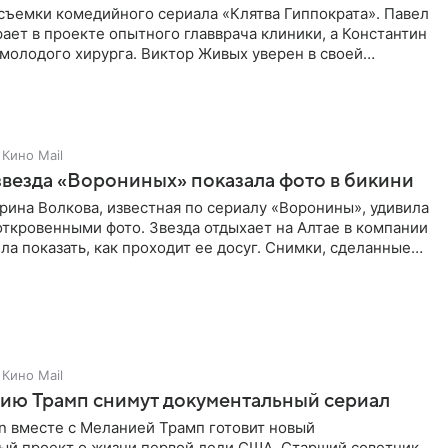
съемки комедийного сериала «Клятва Гиппократа». Павел
ает в проекте опытного главврача клиники, а Константин
молодого хирурга. Виктор Живых уверен в своей
Кино Mail
звезда «Ворониных» показала фото в бикини
рина Волкова, известная по сериалу «Воронины», удивила
ткровенными фото. Звезда отдыхает на Алтае в компании
ла показать, как проходит ее досуг. Снимки, сделанные
Кино Mail
ию Трамп снимут документальный сериал
n вместе с Меланией Трамп готовит новый
ый проект о жизни первой леди США. Старший советник