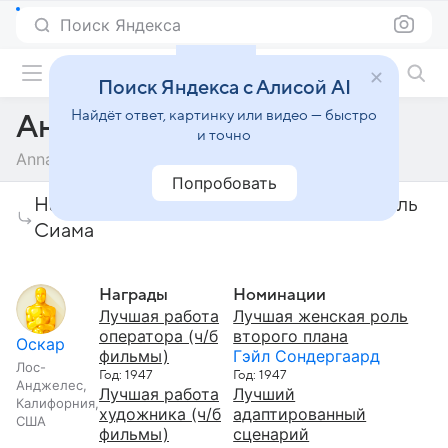
Поиск Яндекса
Фильмы онлайн
Поиск Яндекса с Алисой AI
Найдёт ответ, картинку или видео — быстро
Анна и король Сиама
и точно
Anna and the King of Siam
Попробовать
Награды и премии фильма Анна и король
Сиама
Награды
Номинации
Лучшая работа
Лучшая женская роль
оператора (ч/б
второго плана
Оскар
фильмы)
Гэйл Сондергаард
Лос-
Год: 1947
Год: 1947
Анджелес,
Лучшая работа
Лучший
Калифорния,
художника (ч/б
адаптированный
США
фильмы)
сценарий