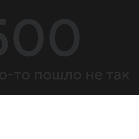
500
о-то пошло не так