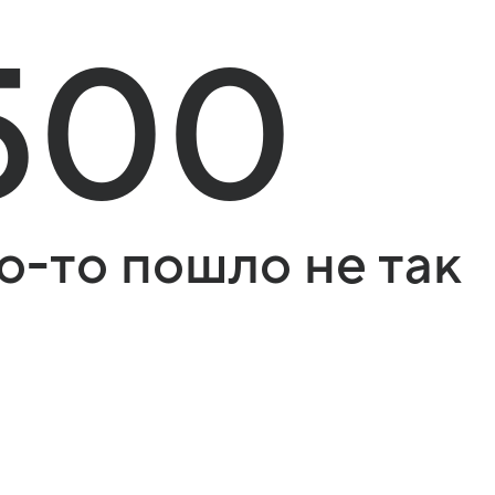
500
о-то пошло не так