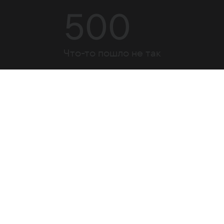
500
Что-то пошло не так