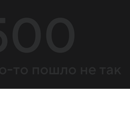
500
о-то пошло не так