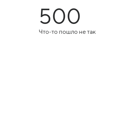
500
Что-то пошло не так