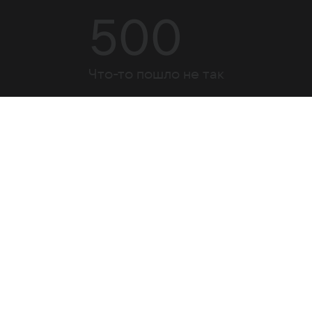
500
Что-то пошло не так