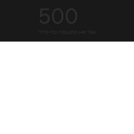
500
Что-то пошло не так