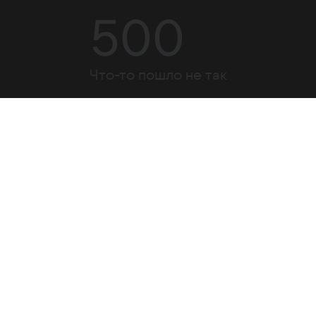
500
Что-то пошло не так