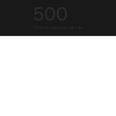
500
Что-то пошло не так