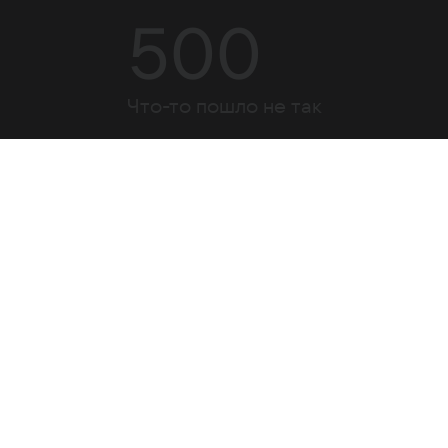
500
Что-то пошло не так