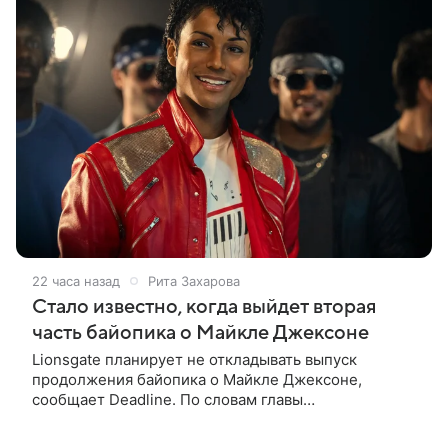
22 часа назад
Рита Захарова
Стало известно, когда выйдет вторая
часть байопика о Майкле Джексоне
Lionsgate планирует не откладывать выпуск
продолжения байопика о Майкле Джексоне,
сообщает Deadline. По словам главы
кинонаправления студии Адама Фогельсона,
производство второй части «Майкла» начнется в