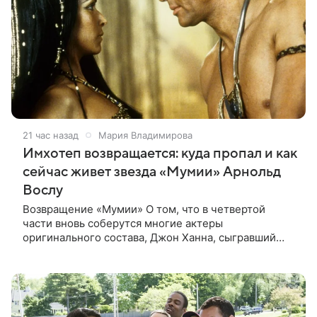
21 час назад
Мария Владимирова
Имхотеп возвращается: куда пропал и как
сейчас живет звезда «Мумии» Арнольд
Вослу
Возвращение «Мумии» О том, что в четвертой
части вновь соберутся многие актеры
оригинального состава, Джон Ханна, сыгравший
Джонатана Карнахана, рассказал на телевизионном
фестивале в Монте-Карло. При этом