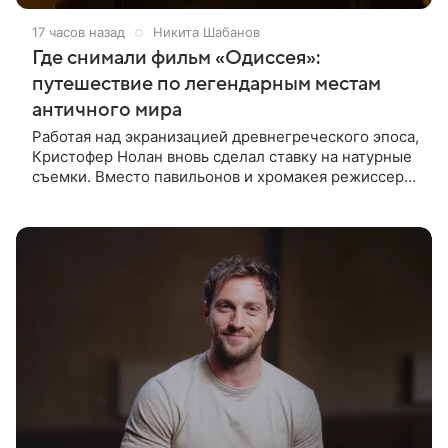
17 часов назад
Никита Шабанов
Где снимали фильм «Одиссея»:
путешествие по легендарным местам
античного мира
Работая над экранизацией древнегреческого эпоса,
Кристофер Нолан вновь сделал ставку на натурные
съемки. Вместо павильонов и хромакея режиссер
отправил съемочную группу в разные уголки
Европы и Северной Африки,