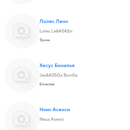
Лолес Леон
Loles Le&#243;n
Трини
Хесус Бонилья
Jes&#250;s Bonilla
Бонилья
Ноис Асенси
Neus Asensi