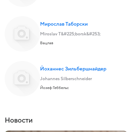
Мирослав Таборски
Miroslav T&#225;borsk&#253;
Вацлав
Йоханнес Зильбершнайдер
Johannes Silberschneider
Йозеф Геббельс
Новости