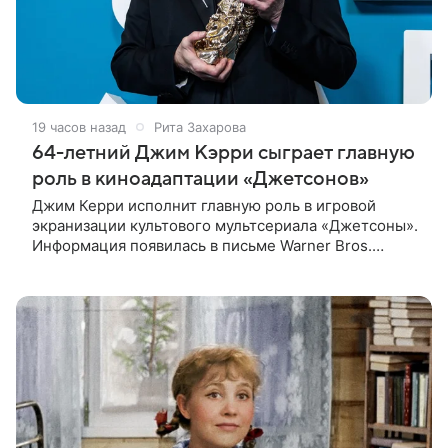
19 часов назад
Рита Захарова
64-летний Джим Кэрри сыграет главную
роль в киноадаптации «Джетсонов»
Джим Керри исполнит главную роль в игровой
экранизации культового мультсериала «Джетсоны».
Информация появилась в письме Warner Bros.
акционерам, где студия официально подтвердила
работу над проектом.