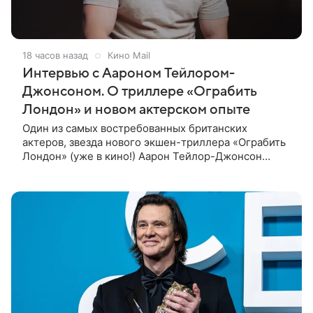
18 часов назад
Кино Mail
Интервью с Аароном Тейлором-
Джонсоном. О триллере «Ограбить
Лондон» и новом актерском опыте
Один из самых востребованных британских
актеров, звезда нового экшен-триллера «Ограбить
Лондон» (уже в кино!) Аарон Тейлор-Джонсон
рассказал о том, как готовился к роли сапера,
почему эти съемки стали для него