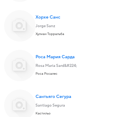
Хорхе Санс
Jorge Sanz
Хулиан Торральба
Роса Мария Сарда
Rosa Maria Sard&#224;
Роса Росалес
Сантьяго Сегура
Santiago Segura
Кастильо