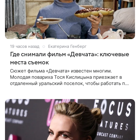
19 часов назад
Екатерина Генберг
Где снимали фильм «Девчата»: ключевые
места съемок
Сюжет фильма «Девчата» известен многим.
Молодая повариха Тося Кислицына приезжает в
отдаленный уральский поселок, чтобы работать по
профессии. Она поселяется в одной комнате с
четырьмя другими девушками и сразу