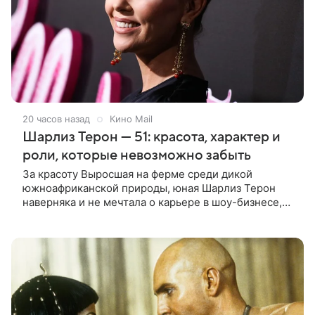
20 часов назад
Кино Mail
Шарлиз Терон — 51: красота, характер и
роли, которые невозможно забыть
За красоту Выросшая на ферме среди дикой
южноафриканской природы, юная Шарлиз Терон
наверняка и не мечтала о карьере в шоу-бизнесе,
но ее мать настояла на том, чтобы 16-летняя дочь
приняла участие в местном