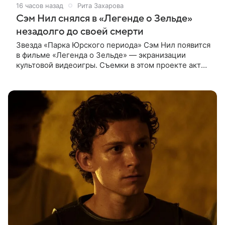
16 часов назад
Рита Захарова
Сэм Нил снялся в «Легенде о Зельде»
незадолго до своей смерти
Звезда «Парка Юрского периода» Сэм Нил появится
в фильме «Легенда о Зельде» — экранизации
культовой видеоигры. Съемки в этом проекте актер
завершил незадолго до ухода из жизни, сообщает
Deadline. События фильма