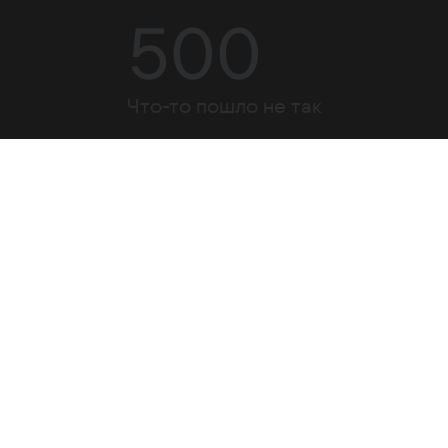
500
Что-то пошло не так