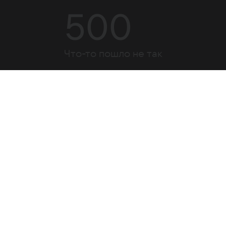
500
Что-то пошло не так