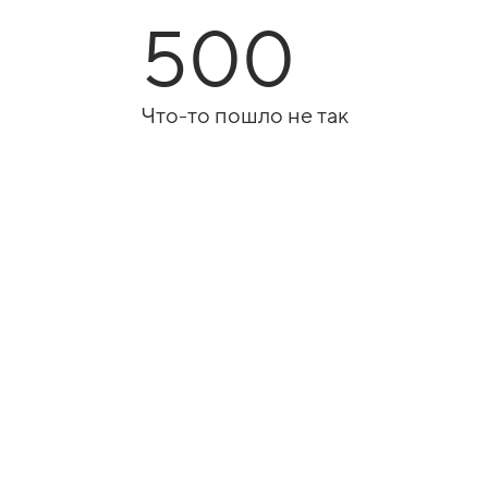
500
Что-то пошло не так