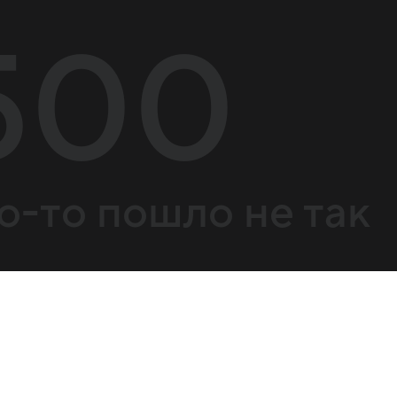
500
о-то пошло не так