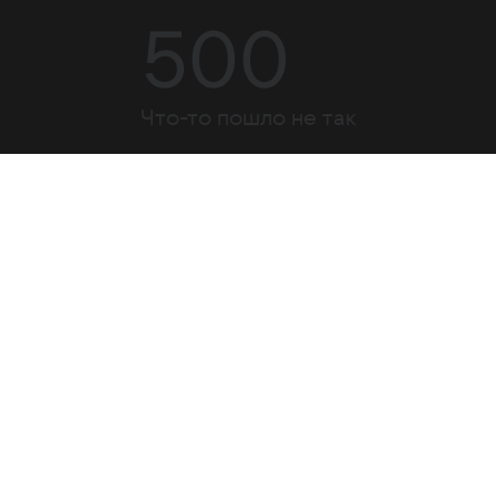
500
Что-то пошло не так