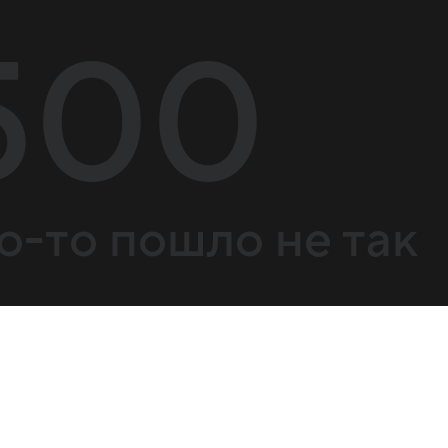
500
о-то пошло не так