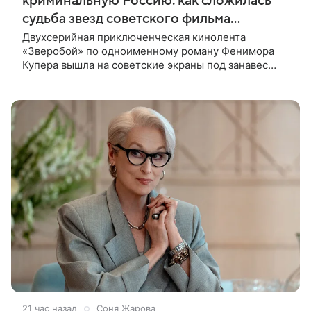
криминальную Россию: как сложилась
судьба звезд советского фильма
«Зверобой»
Двухсерийная приключенческая кинолента
«Зверобой» по одноименному роману Фенимора
Купера вышла на советские экраны под занавес
существования СССР — в 1990 году. Фильм стал
дебютной режиссерской работой Андрея
21 час назад
Соня Жарова