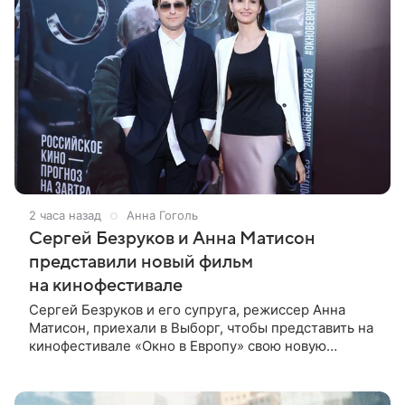
2 часа назад
Анна Гоголь
Сергей Безруков и Анна Матисон
представили новый фильм
на кинофестивале
Сергей Безруков и его супруга, режиссер Анна
Матисон, приехали в Выборг, чтобы представить на
кинофестивале «Окно в Европу» свою новую
совместную работу — семейную комедию «Не по-
детски». Фильм рассказывает об