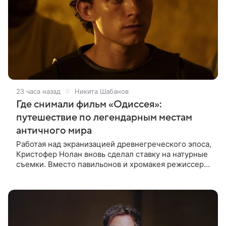
23 часа назад
Никита Шабанов
Где снимали фильм «Одиссея»:
путешествие по легендарным местам
античного мира
Работая над экранизацией древнегреческого эпоса,
Кристофер Нолан вновь сделал ставку на натурные
съемки. Вместо павильонов и хромакея режиссер
отправил съемочную группу в разные уголки
Европы и Северной Африки,