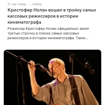
21 час назад
Кибер
Кристофер Нолан вошел в тройку самых
кассовых режиссеров в истории
кинематографа
Режиссер Кристофер Нолан официально занял
третью строчку в списке самых кассовых
режиссеров в истории кинематографа. Таких
результатов ему помогла добиться «Одиссея»,
вышедшая 17 июля и собравшая на момент