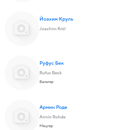
Йоахим Круль
Joachim Król
Руфус Бек
Rufus Beck
Вальтер
Армин Роде
Armin Rohde
Мецгер