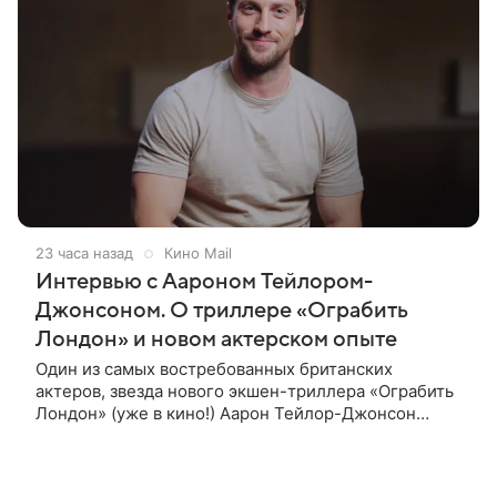
23 часа назад
Кино Mail
Интервью с Аароном Тейлором-
Джонсоном. О триллере «Ограбить
Лондон» и новом актерском опыте
Один из самых востребованных британских
актеров, звезда нового экшен-триллера «Ограбить
Лондон» (уже в кино!) Аарон Тейлор-Джонсон
рассказал о том, как готовился к роли сапера,
почему эти съемки стали для него