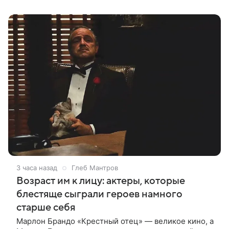
карьере режиссера. Сейчас первое
3 часа назад
Глеб Мантров
Возраст им к лицу: актеры, которые
блестяще сыграли героев намного
старше себя
Марлон Брандо «Крестный отец» — великое кино, а