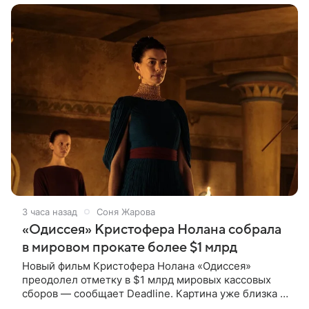
3 часа назад
Соня Жарова
«Одиссея» Кристофера Нолана собрала
в мировом прокате более $1 млрд
Новый фильм Кристофера Нолана «Одиссея»
преодолел отметку в $1 млрд мировых кассовых
сборов — сообщает Deadline. Картина уже близка к
тому, чтобы стать самым успешным фильмом в