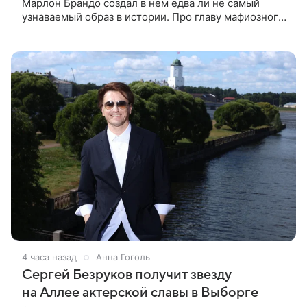
Марлон Брандо создал в нем едва ли не самый
узнаваемый образ в истории. Про главу мафиозного
клана дона Вито Корлеоне знают даже те, кто не
смотрел картину
4 часа назад
Анна Гоголь
Сергей Безруков получит звезду
на Аллее актерской славы в Выборге