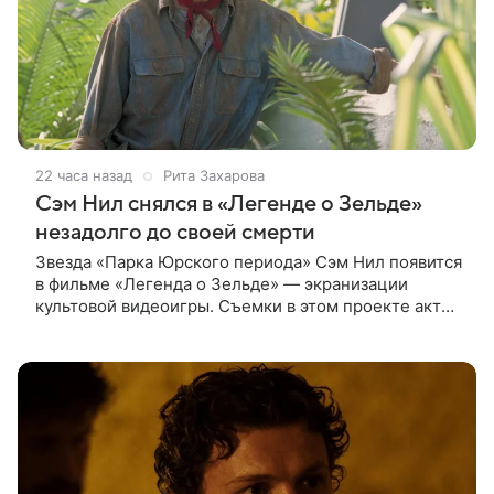
22 часа назад
Рита Захарова
Сэм Нил снялся в «Легенде о Зельде»
незадолго до своей смерти
Звезда «Парка Юрского периода» Сэм Нил появится
в фильме «Легенда о Зельде» — экранизации
культовой видеоигры. Съемки в этом проекте актер
завершил незадолго до ухода из жизни, сообщает
Deadline. События фильма