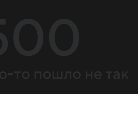
500
о-то пошло не так