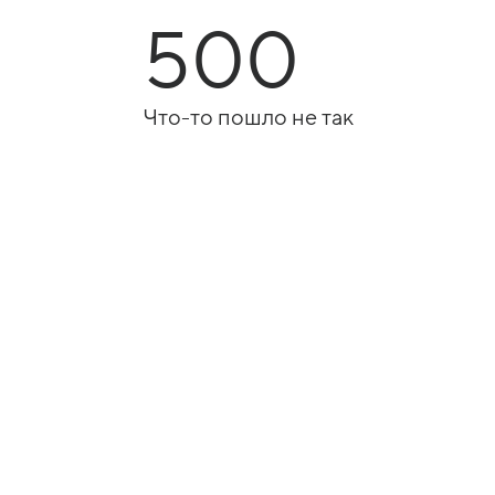
500
Что-то пошло не так