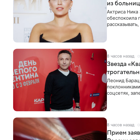
из больни
Актриса Ника 
обеспокоила 
рассказывать,
что сейчас
8 часов назад
Звезда «Кв
трогатель
Леонид Барац,
поклонниками
соцсетях, зап
чем говорят
8 часов назад
Прием заяв