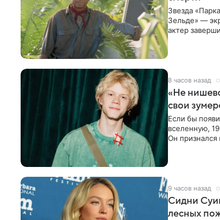
Звезда «Парка
Зельде» — эк
актер заверши
События фил
8 часов назад
«Не нишево
свои зумер
Если бы появ
вселенную, 19
Он признался 
вместе с
9 часов назад
Сидни Суи
лесных по