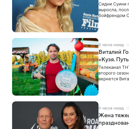
Сидни Суини п
выросла, посл
бойфрендом С
пожертвовани
9 часов назад
Виталий Го
«Кузя. Путь
Телеканал ТН
второго сезон
вернется Вита
Денис Бузин,
9 часов назад
Жена тяжел
празднова