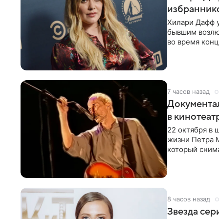
избраннико
Хилари Дафф 
бывшим возлю
во время конц
Lucky Me» — 
7 часов назад
Документа
в кинотеат
22 октября в
жизни Петра 
который снима
Новая работа
8 часов назад
Звезда сер