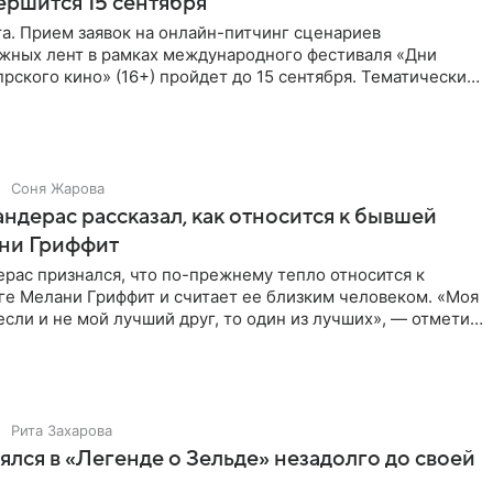
ершится 15 сентября
та. Прием заявок на онлайн-питчинг сценариев
жных лент в рамках международного фестиваля «Дни
рского кино» (16+) пройдет до 15 сентября. Тематически
жны быть
Соня Жарова
ндерас рассказал, как относится к бывшей
ни Гриффит
рас признался, что по-прежнему тепло относится к
ге Мелани Гриффит и считает ее близким человеком. «Моя
сли и не мой лучший друг, то один из лучших», — отметил
Рита Захарова
ялся в «Легенде о Зельде» незадолго до своей