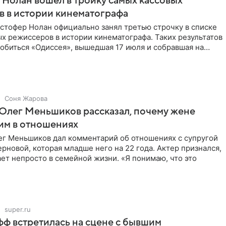
Нолан вошел в тройку самых кассовых
 в истории кинематографа
стофер Нолан официально занял третью строчку в списке
х режиссеров в истории кинематографа. Таких результатов
обиться «Одиссея», вышедшая 17 июля и собравшая на
Соня Жарова
Олег Меньшиков рассказал, почему жене
им в отношениях
ег Меньшиков дал комментарий об отношениях с супругой
рновой, которая младше него на 22 года. Актер признался,
ет непросто в семейной жизни. «Я понимаю, что это
super.ru
ф встретилась на сцене с бывшим