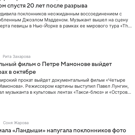
м спустя 20 лет после разрыва
удивила поклонников неожиданным воссоединением с
бленным Джоэлом Мэдденом. Музыкант вышел на сцену
ерта певицы в Нью-Йорке в рамках ее мирового тура «The
спустя
Рита Захарова
льный фильм о Петре Мамонове выйдет
рах в октябре
 широкий прокат выйдет документальный фильм «Четыре
Мамонова». Режиссером картины выступил Павел Лунгин,
л музыканта в культовых лентах «Такси-блюз» и «Остров».
Соня Жарова
иала «Ландыши» напугала поклонников фото