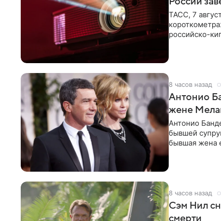
России зав
ТАСС, 7 авгус
короткометра
российско-кип
сценарии дол
8 часов назад
Антонио Ба
жене Мела
Антонио Банде
бывшей супру
бывшая жена е
актер. По
8 часов назад
Сэм Нил сн
смерти