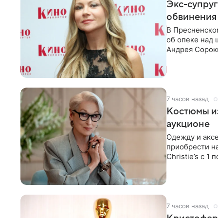
Экс-супру
обвинения 
В Пресненско
об опеке над
Андрея Сороки
Адвокаты
7 часов назад
Костюмы из
аукционе
Одежду и аксе
приобрести н
Christie’s с 1
поддержку
7 часов назад