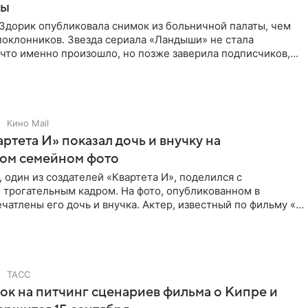
цы
Здорик опубликовала снимок из больничной палаты, чем
поклонников. Звезда сериала «Ландыши» не стала
 что именно произошло, но позже заверила подписчиков,
Кино Mail
артета И» показал дочь и внучку на
ном семейном фото
 один из создателей «Квартета И», поделился с
 трогательным кадром. На фото, опубликованном в
ечатлены его дочь и внучка. Актер, известный по фильму «О
ТАСС
ок на питчинг сценариев фильма о Кипре и