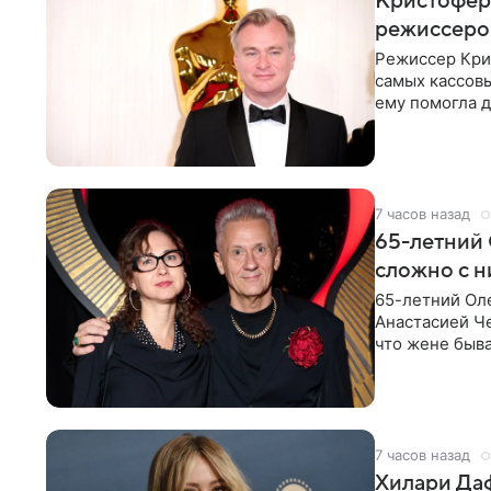
Кристофер 
режиссеров
Режиссер Кри
самых кассовы
ему помогла д
момент
7 часов назад
65-летний 
сложно с н
65-летний Ол
Анастасией Че
что жене быва
7 часов назад
Хилари Даф