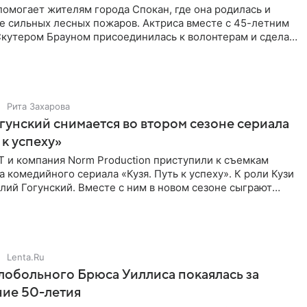
омогает жителям города Спокан, где она родилась и
е сильных лесных пожаров. Актриса вместе с 45-летним
кутером Брауном присоединилась к волонтерам и сделала
я
Рита Захарова
гунский снимается во втором сезоне сериала
 к успеху»
Т и компания Norm Production приступили к съемкам
а комедийного сериала «Кузя. Путь к успеху». К роли Кузи
лий Гогунский. Вместе с ним в новом сезоне сыграют
Lenta.Ru
обольного Брюса Уиллиса покаялась за
ние 50-летия