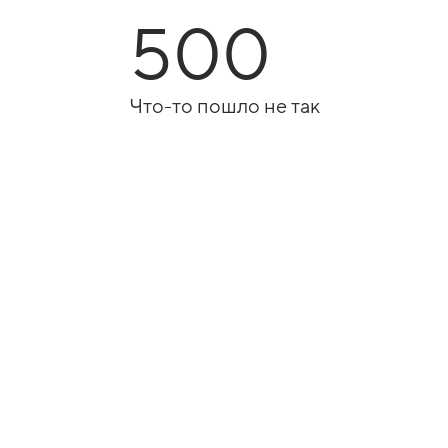
500
Что-то пошло не так