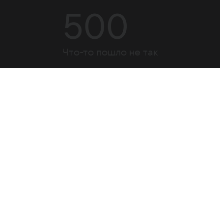
500
Что-то пошло не так