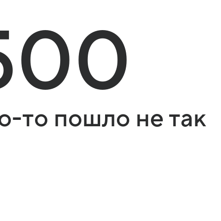
500
о-то пошло не так