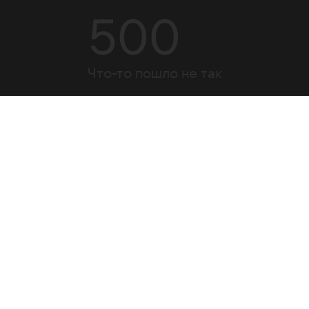
500
Что-то пошло не так