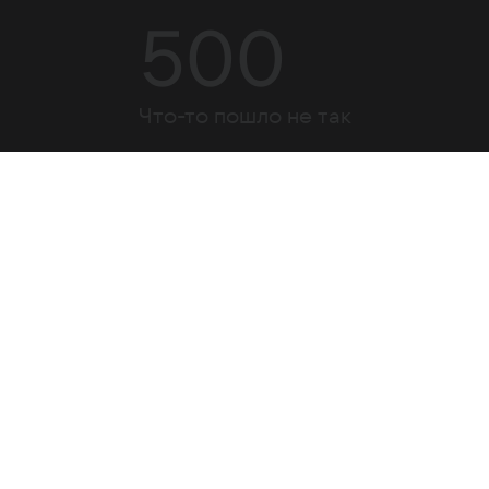
500
Что-то пошло не так