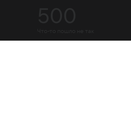
500
Что-то пошло не так