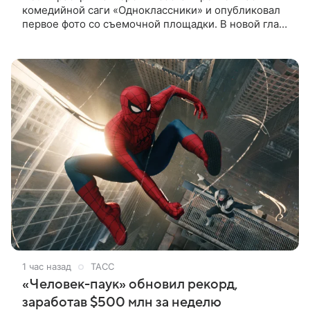
комедийной саги «Одноклассники» и опубликовал
первое фото со съемочной площадки. В новой главе
к Адаму Сэндлеру присоединятся звезды
предыдущих частей: Кевин
1 час назад
ТАСС
«Человек-паук» обновил рекорд,
заработав $500 млн за неделю