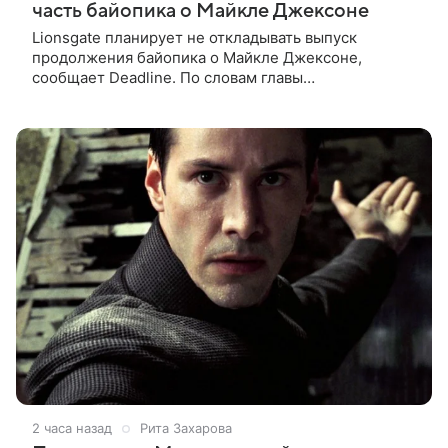
часть байопика о Майкле Джексоне
Lionsgate планирует не откладывать выпуск
продолжения байопика о Майкле Джексоне,
сообщает Deadline. По словам главы
кинонаправления студии Адама Фогельсона,
производство второй части «Майкла» начнется в
конце
2 часа назад
Рита Захарова