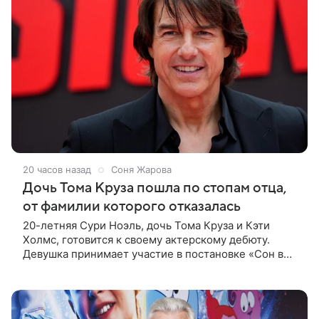
20 часов назад
Соня Жарова
Дочь Тома Круза пошла по стопам отца,
от фамилии которого отказалась
20-летняя Сури Ноэль, дочь Тома Круза и Кэти
Холмс, готовится к своему актерскому дебюту.
Девушка принимает участие в постановке «Сон в
летнюю ночь» по пьесе Уильяма Шекспира. В сети
появились фотографии с