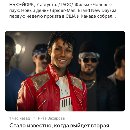
НЬЮ-ЙОРК, 7 августа. /ТАСС/. Фильм «Человек-
паук: Новый день» (Spider-Man: Brand New Day) за
первую неделю проката в США и Канаде собрал
рекордные $500 млн. Об этом сообщил журнал The
Hollywood Reporter. Фильм
1 час назад
Рита Захарова
Стало известно, когда выйдет вторая