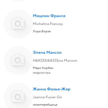
Мишлин Франсе
Micheline Francey
Лора Ворзе
Элена Мансон
H&#233;l&#233;na Manson
Мари Корбен
медсестра
Жанна Фюзье-Жир
Jeanne Fusier-Gir
галантерейщица