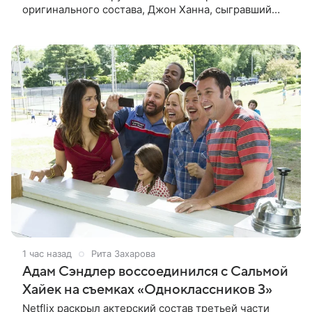
оригинального состава, Джон Ханна, сыгравший
Джонатана Карнахана, рассказал на телевизионном
фестивале в Монте-Карло. При этом
1 час назад
Рита Захарова
Адам Сэндлер воссоединился с Сальмой
Хайек на съемках «Одноклассников 3»
Netflix раскрыл актерский состав третьей части