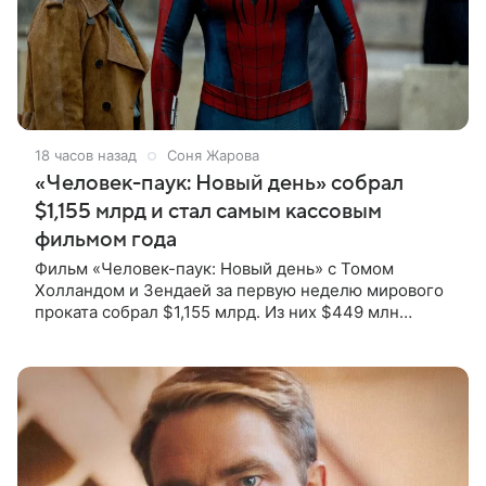
18 часов назад
Соня Жарова
«Человек-паук: Новый день» собрал
$1,155 млрд и стал самым кассовым
фильмом года
Фильм «Человек-паук: Новый день» с Томом
Холландом и Зендаей за первую неделю мирового
проката собрал $1,155 млрд. Из них $449 млн
пришлись на Северную Америку — сообщает
Variety. Картина уже стала самым