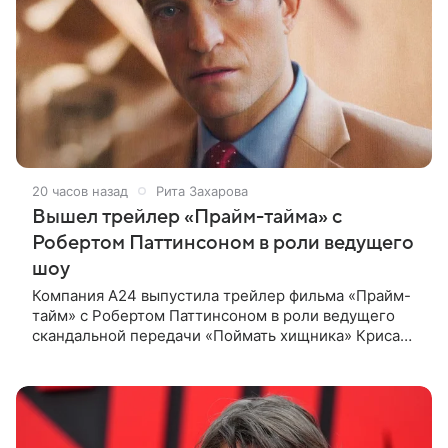
20 часов назад
Рита Захарова
Вышел трейлер «Прайм-тайма» с
Робертом Паттинсоном в роли ведущего
шоу
Компания A24 выпустила трейлер фильма «Прайм-
тайм» с Робертом Паттинсоном в роли ведущего
скандальной передачи «Поймать хищника» Криса
Хансена. Психологический триллер расскажет о
пути Хансена к славе. В 2004