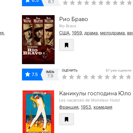
6.5
6.1
Рио Браво
Rio Bravo
ия
,
США
,
1959
,
драма
,
мелодрама
,
ве
ОЦЕНИТЬ
67 уже оценили
IMDb
7.5
7.9
Каникулы господина Юло
Les vacances de Monsieur Hulot
Франция
,
1953
,
комедия