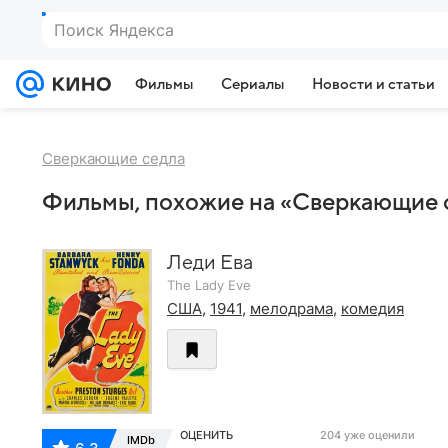
Поиск Яндекса
Фильмы
Сериалы
Новости и статьи
Сверкающие седла
Фильмы, похожие на «Сверкающие 
Леди Ева
The Lady Eve
США
,
1941
,
мелодрама
,
комедия
ОЦЕНИТЬ
204 уже оценили
IMDb