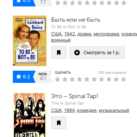
6.3
7.7
Быть или не быть
To Be or Not to Be
США
,
1942
,
драма
,
мелодрама
,
комед
военный
Смотреть за 1 р.
ОЦЕНИТЬ
135 уже оценили
IMDb
6.2
8.1
Это — Spinal Tap!
This Is Spinal Tap
США
,
1984
,
комедия
,
музыкальный