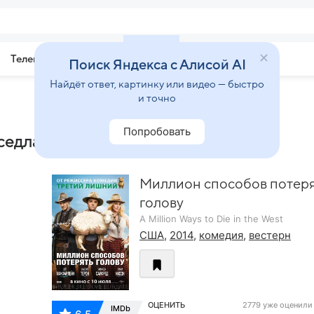
Телепрограмма
Звезды
Поиск Яндекса с Алисой AI
Найдёт ответ, картинку или видео — быстро
и точно
Попробовать
седла»
Миллион способов потер
голову
A Million Ways to Die in the West
США
,
2014
,
комедия
,
вестерн
ОЦЕНИТЬ
2779 уже оценили
IMDb