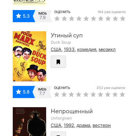
ОЦЕНИТЬ
164 уже оценили
IMDb
5.3
7.9
Утиный суп
Duck Soup
США
,
1933
,
комедия
,
мюзикл
ОЦЕНИТЬ
253 уже оценили
IMDb
5.8
7.7
Непрощенный
Unforgiven
США
,
1992
,
драма
,
вестерн