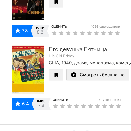
ОЦЕНИТЬ
1036 уже оценили
IMDb
7.8
8.2
Его девушка Пятница
His Girl Friday
США
,
1940
,
драма
,
мелодрама
,
комед
Смотреть бесплатно
ОЦЕНИТЬ
171 уже оценил
IMDb
6.4
7.8