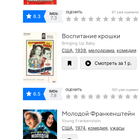
ОЦЕНИТЬ
97 уже оценили
IMDb
6.3
7.3
Воспитание крошки
Bringing Up Baby
США
,
1938
,
мелодрама
,
комедия
Смотреть за 1 р.
ОЦЕНИТЬ
301 уже оценил
IMDb
6.5
7.8
Молодой Франкенштейн
Young Frankenstein
США
,
1974
,
комедия
,
ужасы