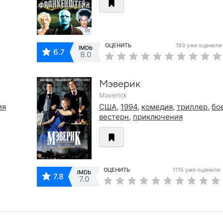
ОЦЕНИТЬ
193 уже оценили
IMDb
6.7
8.0
Мэверик
Maverick
ия
США
,
1994
,
комедия
,
триллер
,
бо
вестерн
,
приключения
ОЦЕНИТЬ
1115 уже оценили
IMDb
7.8
7.0