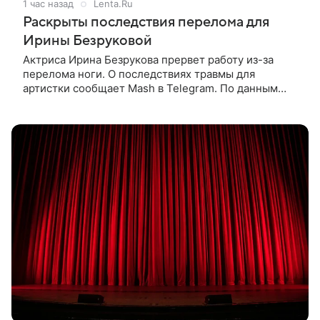
1 час назад
Lenta.Ru
Раскрыты последствия перелома для
Ирины Безруковой
Актриса Ирина Безрукова прервет работу из-за
перелома ноги. О последствиях травмы для
артистки сообщает Mash в Telegram. По данным
издания, Безрукова пропустит 15 спектаклей —
восемь показов «Женитьбы Фигаро»,