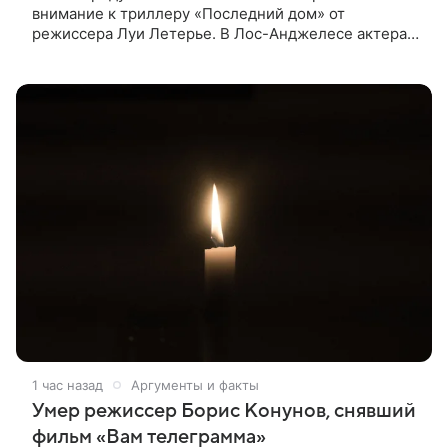
внимание к триллеру «Последний дом» от
режиссера Луи Летерье. В Лос-Анджелесе актера
на два дня поселили внутри рекламного билборда,
оформленного как фасад жилого
1 час назад
Аргументы и факты
Умер режиссер Борис Конунов, снявший
фильм «Вам телеграмма»