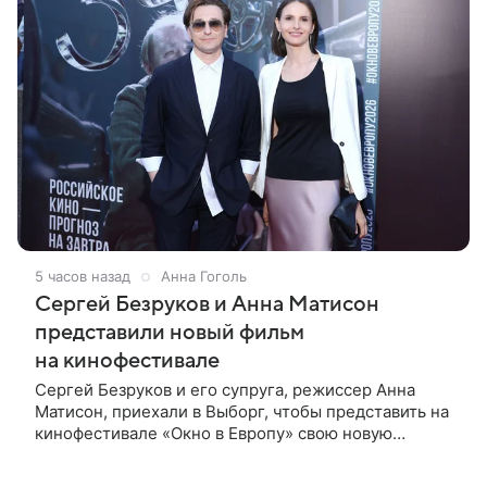
5 часов назад
Анна Гоголь
Сергей Безруков и Анна Матисон
представили новый фильм
на кинофестивале
Сергей Безруков и его супруга, режиссер Анна
Матисон, приехали в Выборг, чтобы представить на
кинофестивале «Окно в Европу» свою новую
совместную работу — семейную комедию «Не по-
детски». Фильм рассказывает об