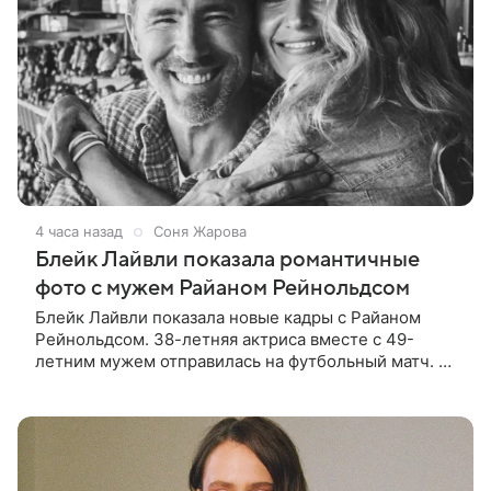
4 часа назад
Соня Жарова
Блейк Лайвли показала романтичные
фото с мужем Райаном Рейнольдсом
Блейк Лайвли показала новые кадры с Райаном
Рейнольдсом. 38-летняя актриса вместе с 49-
летним мужем отправилась на футбольный матч. На
стадионе супругов сопровождал фотограф Гай Арох,
который сделал серию