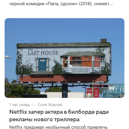
черной комедии «Папа, сдохни» (2018), снимет
научно-фантастический триллер Blur для
стримингового сервиса Netflix. Об этом
1 час назад
Соня Жарова
Netflix запер актера в билборде ради
рекламы нового триллера
Netflix придумал необычный способ привлечь