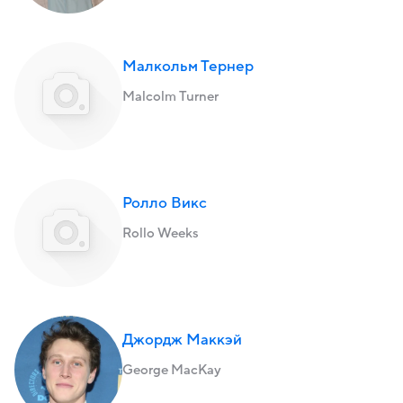
Малкольм Тернер
Malcolm Turner
Ролло Викс
Rollo Weeks
Джордж Маккэй
George MacKay