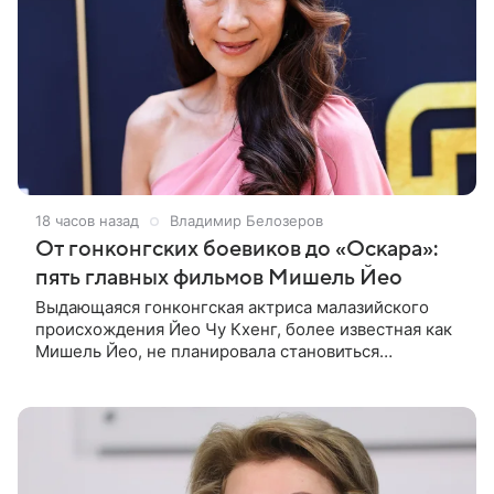
18 часов назад
Владимир Белозеров
От гонконгских боевиков до «Оскара»:
пять главных фильмов Мишель Йео
Выдающаяся гонконгская актриса малазийского
происхождения Йео Чу Кхенг, более известная как
Мишель Йео, не планировала становиться
кинозвездой. С детства она увлекалась танцами,
занималась классическим балетом,