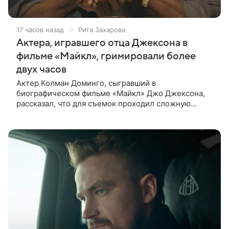
17 часов назад
Рита Захарова
Актера, игравшего отца Джексона в
фильме «Майкл», гримировали более
двух часов
Актер Колман Доминго, сыгравший в
биографическом фильме «Майкл» Джо Джексона,
рассказал, что для съемок проходил сложную
процедуру грима. Об этом актер поделился в
передаче «Ночное шоу с Джимми Фэллоном»,