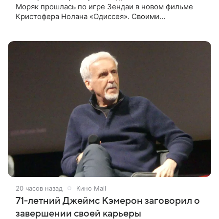
Моряк прошлась по игре Зендаи в новом фильме
Кристофера Нолана «Одиссея». Своими
впечатлениями она поделилась в соцсети, записав
шуточный ролик, где спародировала
20 часов назад
Кино Mail
71-летний Джеймс Кэмерон заговорил о
завершении своей карьеры