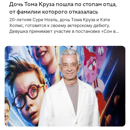
Дочь Тома Круза пошла по стопам отца,
от фамилии которого отказалась
20-летняя Сури Ноэль, дочь Тома Круза и Кэти
Холмс, готовится к своему актерскому дебюту.
Девушка принимает участие в постановке «Сон в
летнюю ночь» по пьесе Уильяма Шекспира. В сети
появились фотографии с