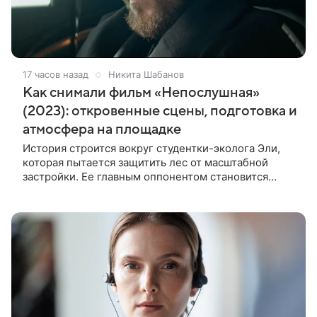
17 часов назад
Никита Шабанов
Как снимали фильм «Непослушная»
(2023): откровенные сцены, подготовка и
атмосфера на площадке
История строится вокруг студентки-эколога Эли,
которая пытается защитить лес от масштабной
застройки. Ее главным оппонентом становится
успешный бизнесмен Матвей, уверенный, что
новый проект принесет городу