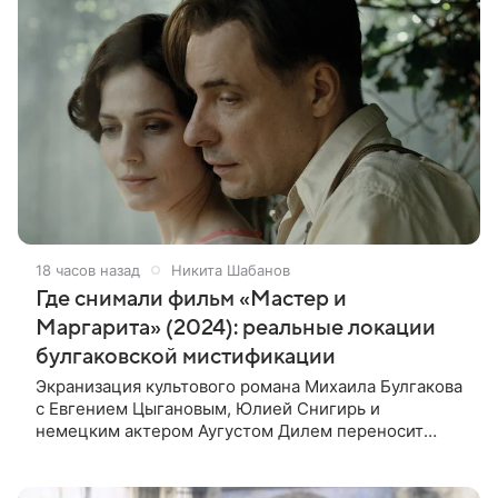
18 часов назад
Никита Шабанов
Где снимали фильм «Мастер и
Маргарита» (2024): реальные локации
булгаковской мистификации
Экранизация культового романа Михаила Булгакова
с Евгением Цыгановым, Юлией Снигирь и
немецким актером Аугустом Дилем переносит
зрителей в мистический мир, где история любви
переплетается с фантастикой и