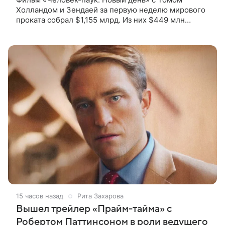
Холландом и Зендаей за первую неделю мирового
проката собрал $1,155 млрд. Из них $449 млн
пришлись на Северную Америку — сообщает
Variety. Картина уже стала самым
15 часов назад
Рита Захарова
Вышел трейлер «Прайм-тайма» с
Робертом Паттинсоном в роли ведущего