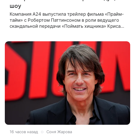
шоу
Компания A24 выпустила трейлер фильма «Прайм-
тайм» с Робертом Паттинсоном в роли ведущего
скандальной передачи «Поймать хищника» Криса
Хансена. Психологический триллер расскажет о
пути Хансена к славе. В 2004
16 часов назад
Соня Жарова