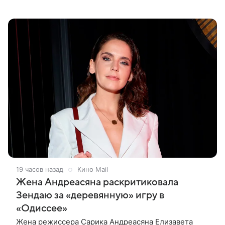
мирового кино Ален Делон и история о любви на
фоне шпионских страстей —
19 часов назад
Кино Mail
Жена Андреасяна раскритиковала
Зендаю за «деревянную» игру в
«Одиссее»
Жена режиссера Сарика Андреасяна Елизавета