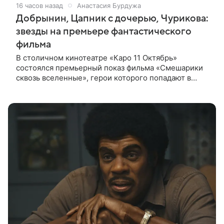
16 часов назад
Анастасия Бурдужа
Добрынин, Цапник с дочерью, Чурикова:
звезды на премьере фантастического
фильма
В столичном кинотеатре «Каро 11 Октябрь»
состоялся премьерный показ фильма «Смешарики
сквозь вселенные», герои которого попадают в
реальный мир и отправляются в космическое
путешествие. Фантастическую картину