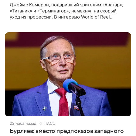
Джеймс Кэмерон, подаривший зрителям «Аватар»,
«Титаник» и «Терминатор», намекнул на скорый
уход из профессии. В интервью World of Reel
постановщик признался, что уже обдумывает
финальную картину в своей
22 часа назад
ТАСС
Бурляев: вместо предпоказов западного