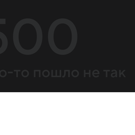
500
о-то пошло не так